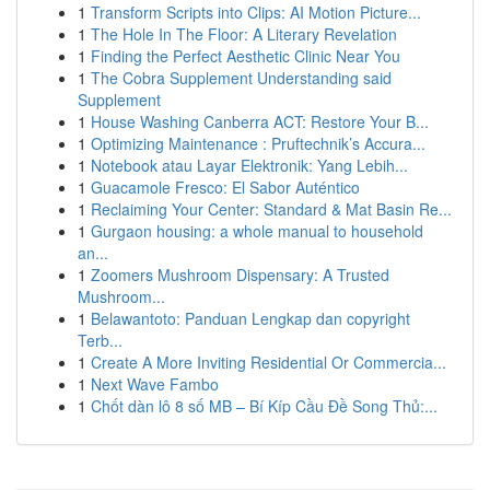
1
Transform Scripts into Clips: AI Motion Picture...
1
The Hole In The Floor: A Literary Revelation
1
Finding the Perfect Aesthetic Clinic Near You
1
The Cobra Supplement Understanding said
Supplement
1
House Washing Canberra ACT: Restore Your B...
1
Optimizing Maintenance : Pruftechnik’s Accura...
1
Notebook atau Layar Elektronik: Yang Lebih...
1
Guacamole Fresco: El Sabor Auténtico
1
Reclaiming Your Center: Standard & Mat Basin Re...
1
Gurgaon housing: a whole manual to household
an...
1
Zoomers Mushroom Dispensary: A Trusted
Mushroom...
1
Belawantoto: Panduan Lengkap dan copyright
Terb...
1
Create A More Inviting Residential Or Commercia...
1
Next Wave Fambo
1
Chốt dàn lô 8 số MB – Bí Kíp Cầu Đề Song Thủ:...