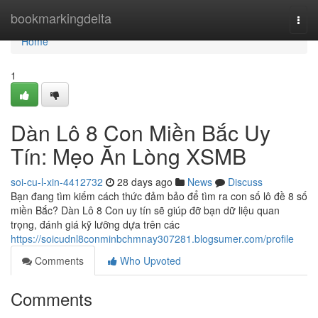
Home
bookmarkingdelta
Togg
navi
Home
1
Dàn Lô 8 Con Miền Bắc Uy
Tín: Mẹo Ăn Lòng XSMB
soi-cu-l-xin-4412732
28 days ago
News
Discuss
Bạn đang tìm kiếm cách thức đảm bảo để tìm ra con số lô đề 8 số
miền Bắc? Dàn Lô 8 Con uy tín sẽ giúp đỡ bạn dữ liệu quan
trọng, đánh giá kỹ lưỡng dựa trên các
https://soicudnl8conminbchmnay307281.blogsumer.com/profile
Comments
Who Upvoted
Comments