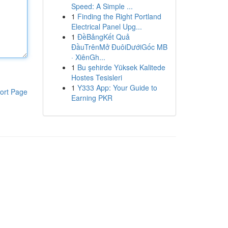
Speed: A Simple ...
1
Finding the Right Portland
Electrical Panel Upg...
1
ĐềBảngKết Quả
ĐầuTrênMở ĐuôiDướiGốc MB
· XiênGh...
1
Bu şehirde Yüksek Kalitede
Hostes Tesisleri
1
Y333 App: Your Guide to
ort Page
Earning PKR