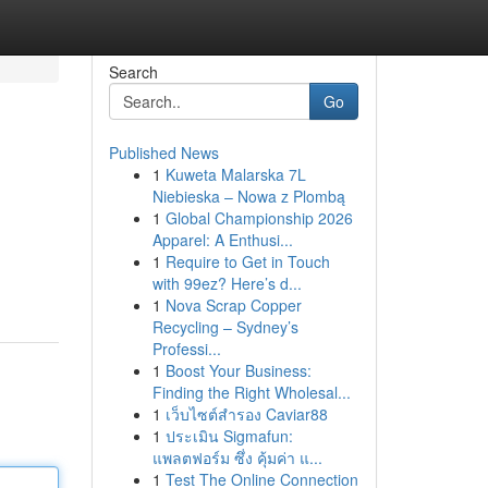
Search
Go
Published News
1
Kuweta Malarska 7L
Niebieska – Nowa z Plombą
1
Global Championship 2026
Apparel: A Enthusi...
1
Require to Get in Touch
with 99ez? Here’s d...
1
Nova Scrap Copper
Recycling – Sydney’s
Professi...
1
Boost Your Business:
Finding the Right Wholesal...
1
เว็บไซต์สำรอง Caviar88
1
ประเมิน Sigmafun:
แพลตฟอร์ม ซึ่ง คุ้มค่า แ...
1
Test The Online Connection