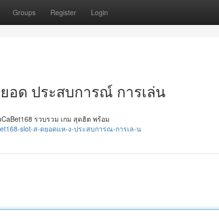
Groups
Register
Login
ุดยอด ประสบการณ์ การเล่น
 LuCaBet168 รวบรวม เกม สุดฮิต พร้อม
abet168-slot-ส-ดยอดแห-ง-ประสบการณ-การเล-น