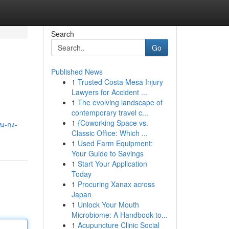
Search
Go
Published News
1
Trusted Costa Mesa Injury
Lawyers for Accident ...
1
The evolving landscape of
contemporary travel c...
1
{Coworking Space vs.
สน-กง-
Classic Office: Which ...
1
Used Farm Equipment:
Your Guide to Savings
1
Start Your Application
Today
1
Procuring Xanax across
Japan
1
Unlock Your Mouth
Microbiome: A Handbook to...
1
Acupuncture Clinic Social