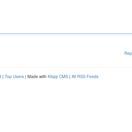
Rep
d
|
Top Users
| Made with
Kliqqi CMS
|
All RSS Feeds