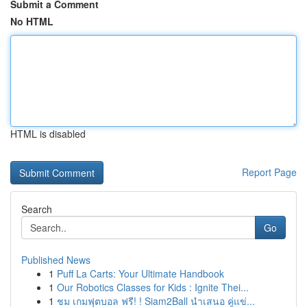
Submit a Comment
No HTML
HTML is disabled
Report Page
Search
Go
Published News
1
Puff La Carts: Your Ultimate Handbook
1
Our Robotics Classes for Kids : Ignite Thei...
1
ชม เกมฟุตบอล ฟรี! ! Siam2Ball นำเสนอ คู่แข่...