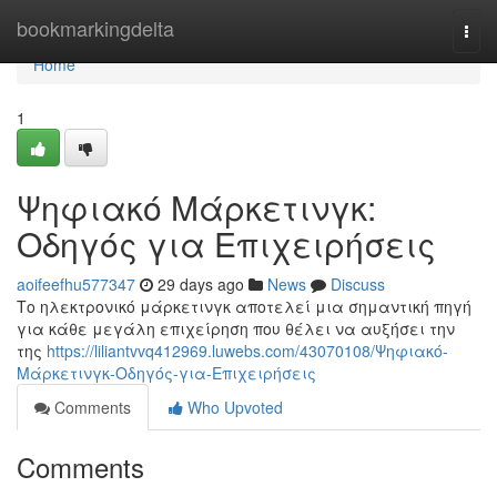
Home
bookmarkingdelta
Togg
navi
Home
1
Ψηφιακό Μάρκετινγκ:
Οδηγός για Επιχειρήσεις
aoifeefhu577347
29 days ago
News
Discuss
Το ηλεκτρονικό μάρκετινγκ αποτελεί μια σημαντική πηγή
για κάθε μεγάλη επιχείρηση που θέλει να αυξήσει την
της
https://liliantvvq412969.luwebs.com/43070108/Ψηφιακό-
Μάρκετινγκ-Οδηγός-για-Επιχειρήσεις
Comments
Who Upvoted
Comments