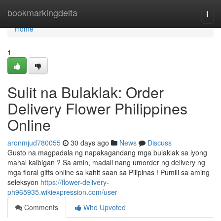
Home
bookmarkingdelta
Togg
navi
Home
1
Sulit na Bulaklak: Order
Delivery Flower Philippines
Online
aronmjud780055
30 days ago
News
Discuss
Gusto na magpadala ng napakagandang mga bulaklak sa iyong
mahal kaibigan ? Sa amin, madali nang umorder ng delivery ng
mga floral gifts online sa kahit saan sa Pilipinas ! Pumili sa aming
seleksyon
https://flower-delivery-
ph965935.wikiexpression.com/user
Comments
Who Upvoted