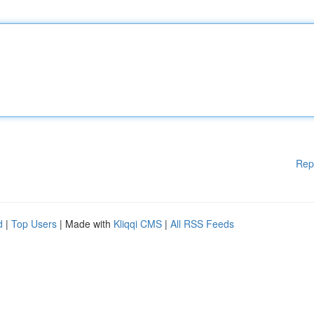
Rep
d
|
Top Users
| Made with
Kliqqi CMS
|
All RSS Feeds