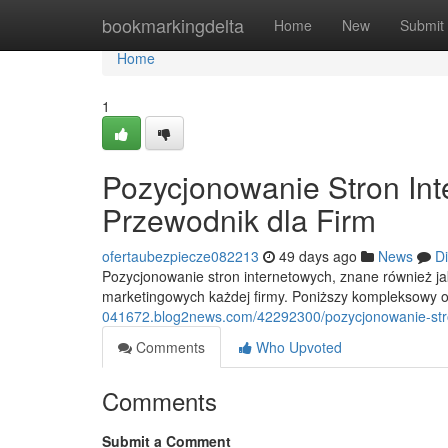
Home
bookmarkingdelta
Home
New
Submit
Home
1
Pozycjonowanie Stron In
Przewodnik dla Firm
ofertaubezpiecze082213
49 days ago
News
D
Pozycjonowanie stron internetowych, znane również j
marketingowych każdej firmy. Poniższy kompleksowy
041672.blog2news.com/42292300/pozycjonowanie-stro
Comments
Who Upvoted
Comments
Submit a Comment