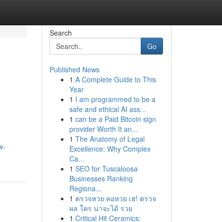
Search
Go
Published News
1
A Complete Guide to This
Year
1
I am programmed to be a
safe and ethical AI ass...
1
can be a Paid Bitcoin sign
provider Worth It an...
1
The Anatomy of Legal
w-
Excellence: Why Complex
Ca...
1
SEO for Tuscaloosa
Businesses Ranking
Regiona...
1
ตรวจหวย คอหวย เฮ! ตรวจ
ผล ใคร น่าจะได้ รวย
1
Critical Hit Ceramics: