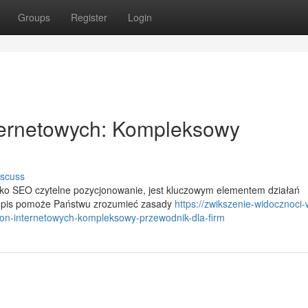
Groups
Register
Login
ternetowych: Kompleksowy
iscuss
ako SEO czytelne pozycjonowanie, jest kluczowym elementem działań
 opis pomoże Państwu zrozumieć zasady
https://zwikszenie-widocznoci-
n-internetowych-kompleksowy-przewodnik-dla-firm