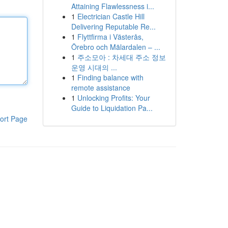
Attaining Flawlessness i...
1
Electrician Castle Hill
Delivering Reputable Re...
1
Flyttfirma i Västerås,
Örebro och Mälardalen – ...
1
주소모아 : 차세대 주소 정보
운영 시대의 ...
1
Finding balance with
remote assistance
1
Unlocking Profits: Your
Guide to Liquidation Pa...
ort Page