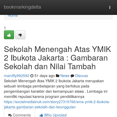
Home
bookmarkingdelta
Togg
navi
Home
1
Sekolah Menengah Atas YMIK
2 Ibukota Jakarta : Gambaran
Sekolah dan Nilai Tambah
marcflly992592
51 days ago
News
Discuss
Sekolah Menengah Atas YMIK 2 Ibukota Jakarta merupakan
sebuah lembaga pembelajaran yang berfokus pada
pengembangan karakter dan kemampuan siswa . Lembaga ini
memiliki reputasi karena program pendidikannya
https://socialmediainuk.com/story27315766/sma-ymik-2-ibukota-
jakarta-gambaran-sekolah-dan-keunggulan
Comments
Who Upvoted