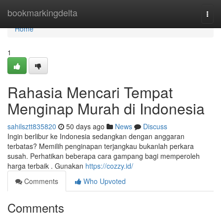
Home
bookmarkingdelta
Togg
navi
Home
1
Rahasia Mencari Tempat
Menginap Murah di Indonesia
sahilsztt835820
50 days ago
News
Discuss
Ingin berlibur ke Indonesia sedangkan dengan anggaran
terbatas? Memilih penginapan terjangkau bukanlah perkara
susah. Perhatikan beberapa cara gampang bagi memperoleh
harga terbaik . Gunakan
https://cozzy.id/
Comments
Who Upvoted
Comments