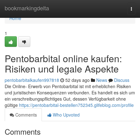
Home
bookmarkingdelta
Togg
navi
Home
1
Pentobarbital online kaufen:
Risiken und legale Aspekte
pentobarbitalkaufen997818
52 days ago
News
Discuss
Die Online- Erwerb von Pentobarbital ist mit erheblichen Risiken
und juristischen Konsequenzen verbunden. Es handelt es sich um
ein verschreibungspflichtiges Gut, dessen Verfügbarkeit ohne
gültige
https://pentobarbital-bestellen752345.glifeblog.com/profile
Comments
Who Upvoted
Comments