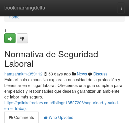
Home
bookmarkingdelta
Togg
navi
Home
1
Normativa de Seguridad
Laboral
hamzahnkmk359112
53 days ago
News
Discuss
Este artículo exhaustivo explora la necesidad de la protección y
bienestar en el lugar laboral. Ofrecemos una guía completa para
empleados y responsables que desean garantizar un ambiente
de labor más seguro.
https://golinkdirectory.com/listings13527206/seguridad-y-salud-
en-el-trabajo
Comments
Who Upvoted