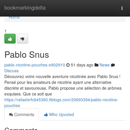
Home
bookmarkingdelta
Togg
navi
Home
1
Pablo Snus
pablo-nicotine-pouches-e902910
51 days ago
News
Discuss
Découvrez votre nouvelle aventure nicotinée avec Pablo Snus !
Pensé pour les amateurs de nicotine ayant une alternative
discrète et savoureuse, Pablo propose une sélection de arômes
exquises. Que ce soit que
https://rafaelxrfc645360.ttblogs.com/20693394/pablo-nicotine-
pouches
Comments
Who Upvoted
Comments