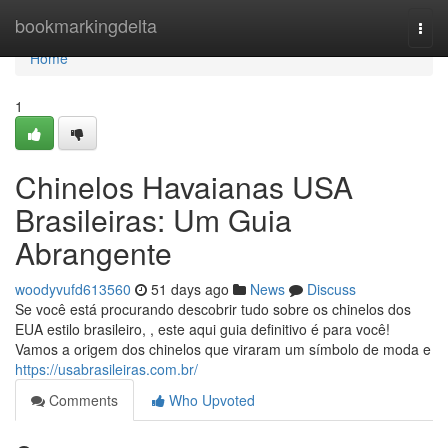
Home
bookmarkingdelta
Togg
navi
Home
1
Chinelos Havaianas USA
Brasileiras: Um Guia
Abrangente
woodyvufd613560
51 days ago
News
Discuss
Se você está procurando descobrir tudo sobre os chinelos dos
EUA estilo brasileiro, , este aqui guia definitivo é para você!
Vamos a origem dos chinelos que viraram um símbolo de moda e
https://usabrasileiras.com.br/
Comments
Who Upvoted