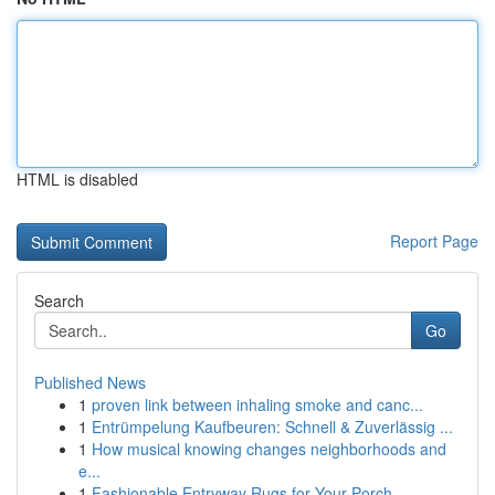
HTML is disabled
Report Page
Search
Go
Published News
1
proven link between inhaling smoke and canc...
1
Entrümpelung Kaufbeuren: Schnell & Zuverlässig ...
1
How musical knowing changes neighborhoods and
e...
1
Fashionable Entryway Rugs for Your Porch