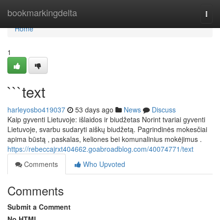
Home
bookmarkingdelta
Togg
navi
Home
1
```text
harleyosbo419037
53 days ago
News
Discuss
Kaip gyventi Lietuvoje: išlaidos ir biudžetas Norint tvariai gyventi
Lietuvoje, svarbu sudaryti aiškų biudžetą. Pagrindinės mokesčiai
apima būstą , paskalas, keliones bei komunalinius mokėjimus .
https://rebeccajrxt404662.goabroadblog.com/40074771/text
Comments
Who Upvoted
Comments
Submit a Comment
No HTML