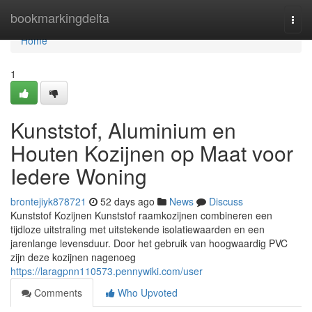
Home
bookmarkingdelta
Togg
navi
Home
1
Kunststof, Aluminium en
Houten Kozijnen op Maat voor
Iedere Woning
brontejiyk878721
52 days ago
News
Discuss
Kunststof Kozijnen Kunststof raamkozijnen combineren een
tijdloze uitstraling met uitstekende isolatiewaarden en een
jarenlange levensduur. Door het gebruik van hoogwaardig PVC
zijn deze kozijnen nagenoeg
https://laragpnn110573.pennywiki.com/user
Comments
Who Upvoted