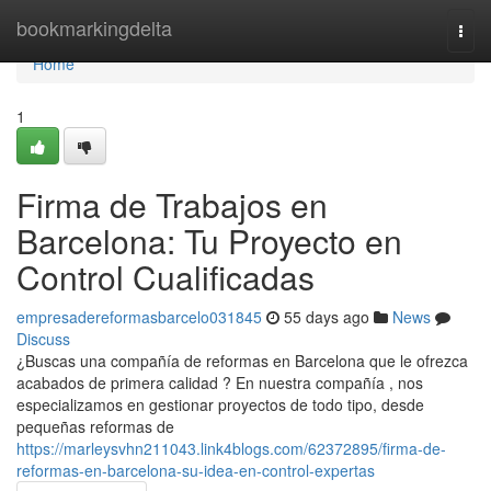
Home
bookmarkingdelta
Togg
navi
Home
1
Firma de Trabajos en
Barcelona: Tu Proyecto en
Control Cualificadas
empresadereformasbarcelo031845
55 days ago
News
Discuss
¿Buscas una compañía de reformas en Barcelona que le ofrezca
acabados de primera calidad ? En nuestra compañía , nos
especializamos en gestionar proyectos de todo tipo, desde
pequeñas reformas de
https://marleysvhn211043.link4blogs.com/62372895/firma-de-
reformas-en-barcelona-su-idea-en-control-expertas