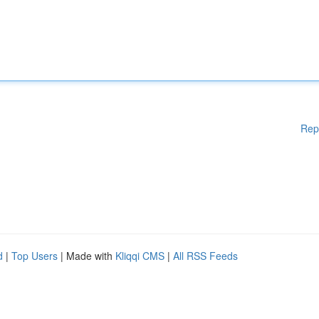
Rep
d
|
Top Users
| Made with
Kliqqi CMS
|
All RSS Feeds