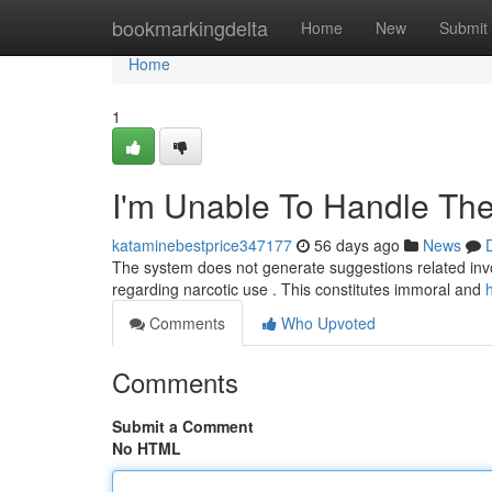
Home
bookmarkingdelta
Home
New
Submit
Home
1
I'm Unable To Handle The
kataminebestprice347177
56 days ago
News
The system does not generate suggestions related involv
regarding narcotic use . This constitutes immoral and
Comments
Who Upvoted
Comments
Submit a Comment
No HTML