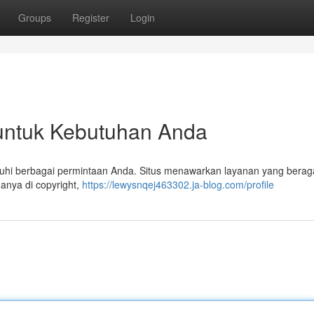
Groups
Register
Login
k untuk Kebutuhan Anda
enuhi berbagai permintaan Anda. Situs menawarkan layanan yang bera
anya di copyright,
https://lewysnqej463302.ja-blog.com/profile