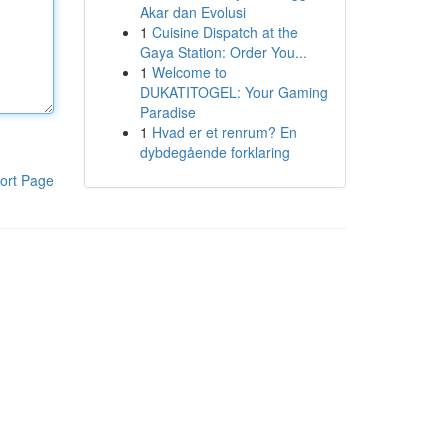
Akar dan Evolusi
1
Cuisine Dispatch at the
Gaya Station: Order You...
1
Welcome to
DUKATITOGEL: Your Gaming
Paradise
1
Hvad er et renrum? En
dybdegående forklaring
ort Page