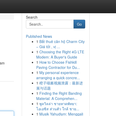
Search
Go
Published News
1
Bắt thuê căn hộ Charm City
– Giá tốt , vị ...
1
Choosing the Right 4G LTE
Modem: A Buyer's Guide
1
How to Choose Fishkill
gam
Paving Contractor for Du...
1
My personal experience
arranging a quick concre...
1
橙子喵酱视频泄露：最新进
展与话题
1
Finding the Right Banding
Material: A Comprehen...
1
พูลวิลล่า ชายหาดพัทยา:
โอเอซิส ส่วนตัว ใกล้ ชาย...
1
Musik Yahudiym: Menggali