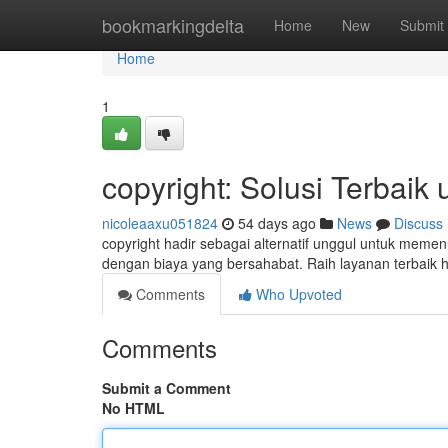
Home
bookmarkingdelta
Home
New
Submit
Home
1
copyright: Solusi Terbai
nicoleaaxu051824
54 days ago
News
Discuss
copyright hadir sebagai alternatif unggul untuk mem
dengan biaya yang bersahabat. Raih layanan terbaik h
Comments
Who Upvoted
Comments
Submit a Comment
No HTML