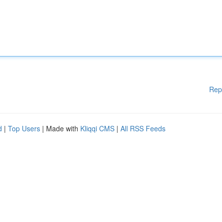
Rep
d
|
Top Users
| Made with
Kliqqi CMS
|
All RSS Feeds