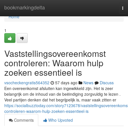
Home
bookmarkingdelta
To
nav
Home
1
Vaststellingsovereenkomst
controleren: Waarom hulp
zoeken essentieel is
vsocheckengratis564352
57 days ago
News
Discuss
Een overeenkomst afsluiten kan ingewikkeld zijn. Het is zeer
belangrijk om de inhoud van de beëindiging zorgvuldig te lezen .
Veel partijen denken dat het begrijpelijk is, maar vaak zitten er
https://socialbuzztoday.com/story7123678/vaststellingsovereenkoms
controleren-waarom-hulp-zoeken-essentieel-is
Comments
Who Upvoted