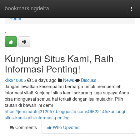
Home
bookmarkingdelta
Togg
navi
Home
1
Kunjungi Situs Kami, Raih
Informasi Penting!
klik940605
56 days ago
News
Discuss
Jangan lewatkan kesempatan berharga untuk memperoleh
informasi vital! Kunjungi situs kami sekarang juga supaya Anda
bisa menguasai semua hal terkait dengan isu mutakhir. Pilih
tautan di bawah ini demi
https://jemimautnj212057.bloggosite.com/49622145/kunjungi-
situs-kami-raih-informasi-penting
Comments
Who Upvoted