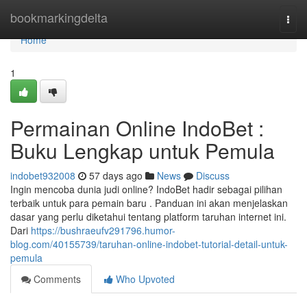
Home
bookmarkingdelta
Togg
navi
Home
1
Permainan Online IndoBet :
Buku Lengkap untuk Pemula
indobet932008
57 days ago
News
Discuss
Ingin mencoba dunia judi online? IndoBet hadir sebagai pilihan
terbaik untuk para pemain baru . Panduan ini akan menjelaskan
dasar yang perlu diketahui tentang platform taruhan internet ini.
Dari
https://bushraeufv291796.humor-
blog.com/40155739/taruhan-online-indobet-tutorial-detail-untuk-
pemula
Comments
Who Upvoted