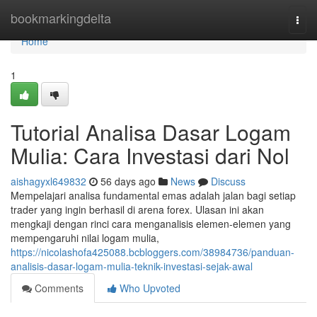
Home
bookmarkingdelta
Togg
navi
Home
1
Tutorial Analisa Dasar Logam
Mulia: Cara Investasi dari Nol
aishagyxl649832
56 days ago
News
Discuss
Mempelajari analisa fundamental emas adalah jalan bagi setiap
trader yang ingin berhasil di arena forex. Ulasan ini akan
mengkaji dengan rinci cara menganalisis elemen-elemen yang
mempengaruhi nilai logam mulia,
https://nicolashofa425088.bcbloggers.com/38984736/panduan-
analisis-dasar-logam-mulia-teknik-investasi-sejak-awal
Comments
Who Upvoted