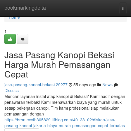
Home
bookmarkingdelta
Togg
navi
Home
1
Jasa Pasang Kanopi Bekasi
Harga Murah Pemasangan
Cepat
jasa-pasang-kanopi-bekas129277
55 days ago
News
Discuss
Mencari layanan instal atap kanopi di Bekasi? Kami hadir dengan
penawaran terbaik! Kami menawarkan biaya yang murah untuk
setiap pekerjaan canopi. Tim kami profesional siap melakukan
pemasangan dengan
https://brontexxfh305829.ltfblog.com/40138102/diskon-jasa-
pasang-kanopi-jakarta-biaya-murah-pemasangan-cepat-terbatas