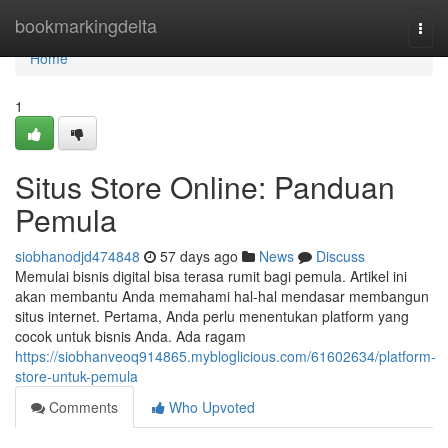
Home
bookmarkingdelta
Togg
navi
Home
1
Situs Store Online: Panduan
Pemula
siobhanodjd474848
57 days ago
News
Discuss
Memulai bisnis digital bisa terasa rumit bagi pemula. Artikel ini
akan membantu Anda memahami hal-hal mendasar membangun
situs internet. Pertama, Anda perlu menentukan platform yang
cocok untuk bisnis Anda. Ada ragam
https://siobhanveoq914865.mybloglicious.com/61602634/platform-
store-untuk-pemula
Comments
Who Upvoted