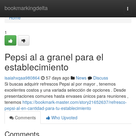
Home
bookmarkingdelta
Togg
navi
Home
1
Pepsi al a granel para el
establecimiento
isaiahxqaa980864
57 days ago
News
Discuss
Si buscas adquirir refrescos Pepsi al por mayor , tenemos
excelentes costos y una variada selección de opciones . Desde
presentaciones comunes hasta envases únicos para reuniones ,
tenemos
https://bookmark-master.com/story21652637/refresco-
pepsi-al-en-cantidad-para-tu-establecimiento
Comments
Who Upvoted
Comments