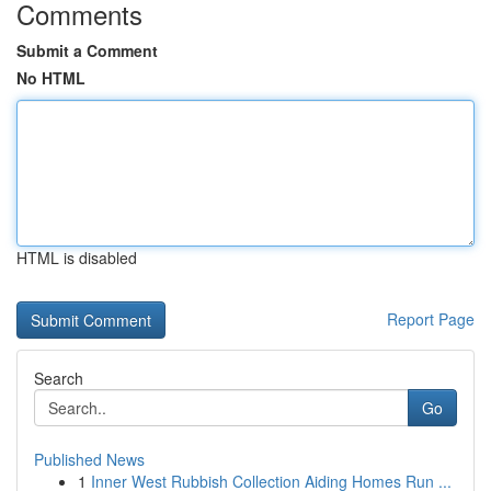
Comments
Submit a Comment
No HTML
HTML is disabled
Report Page
Search
Go
Published News
1
Inner West Rubbish Collection Aiding Homes Run ...