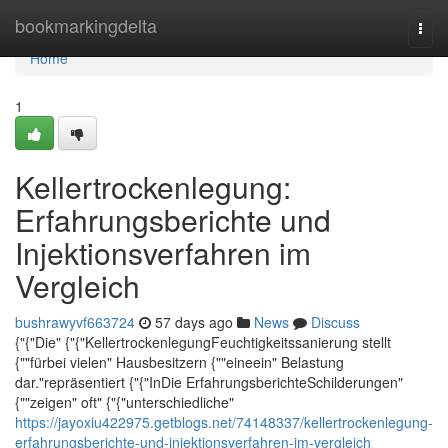
Home
bookmarkingdelta
Togg
navi
Home
1
Kellertrockenlegung:
Erfahrungsberichte und
Injektionsverfahren im
Vergleich
bushrawyvf663724
57 days ago
News
Discuss
{"{"Die" {"{"KellertrockenlegungFeuchtigkeitssanierung stellt
{""fürbei vielen" Hausbesitzern {""eineein" Belastung
dar."repräsentiert {"{"InDie ErfahrungsberichteSchilderungen"
{""zeigen" oft" {"{"unterschiedliche"
https://jayoxiu422975.getblogs.net/74148337/kellertrockenlegung-
erfahrungsberichte-und-injektionsverfahren-im-vergleich