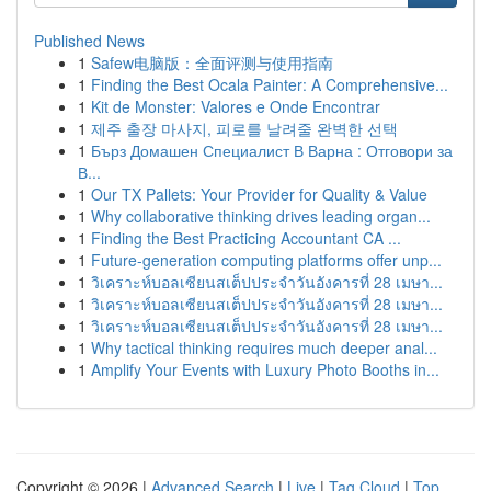
Published News
1
Safew电脑版：全面评测与使用指南
1
Finding the Best Ocala Painter: A Comprehensive...
1
Kit de Monster: Valores e Onde Encontrar
1
제주 출장 마사지, 피로를 날려줄 완벽한 선택
1
Бърз Домашен Специалист В Варна : Отговори за
В...
1
Our TX Pallets: Your Provider for Quality & Value
1
Why collaborative thinking drives leading organ...
1
Finding the Best Practicing Accountant CA ...
1
Future-generation computing platforms offer unp...
1
วิเคราะห์บอลเซียนสเต็ปประจำวันอังคารที่ 28 เมษา...
1
วิเคราะห์บอลเซียนสเต็ปประจำวันอังคารที่ 28 เมษา...
1
วิเคราะห์บอลเซียนสเต็ปประจำวันอังคารที่ 28 เมษา...
1
Why tactical thinking requires much deeper anal...
1
Amplify Your Events with Luxury Photo Booths in...
Copyright © 2026 |
Advanced Search
|
Live
|
Tag Cloud
|
Top