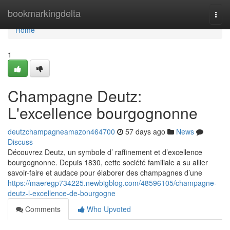
Home
bookmarkingdelta
Togg
navi
Home
1
Champagne Deutz:
L'excellence bourgognonne
deutzchampagneamazon464700
57 days ago
News
Discuss
Découvrez Deutz, un symbole d’ raffinement et d’excellence
bourgognonne. Depuis 1830, cette société familiale a su allier
savoir-faire et audace pour élaborer des champagnes d’une
https://maeregp734225.newbigblog.com/48596105/champagne-
deutz-l-excellence-de-bourgogne
Comments
Who Upvoted