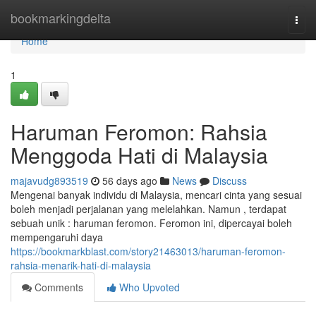
Home
bookmarkingdelta
Togg
navi
Home
1
Haruman Feromon: Rahsia
Menggoda Hati di Malaysia
majavudg893519
56 days ago
News
Discuss
Mengenai banyak individu di Malaysia, mencari cinta yang sesuai
boleh menjadi perjalanan yang melelahkan. Namun , terdapat
sebuah unik : haruman feromon. Feromon ini, dipercayai boleh
mempengaruhi daya
https://bookmarkblast.com/story21463013/haruman-feromon-
rahsia-menarik-hati-di-malaysia
Comments
Who Upvoted