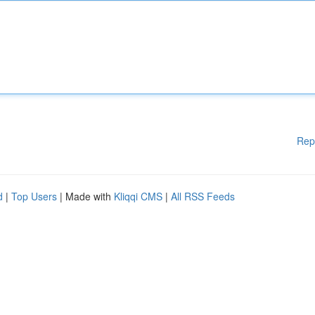
Rep
d
|
Top Users
| Made with
Kliqqi CMS
|
All RSS Feeds