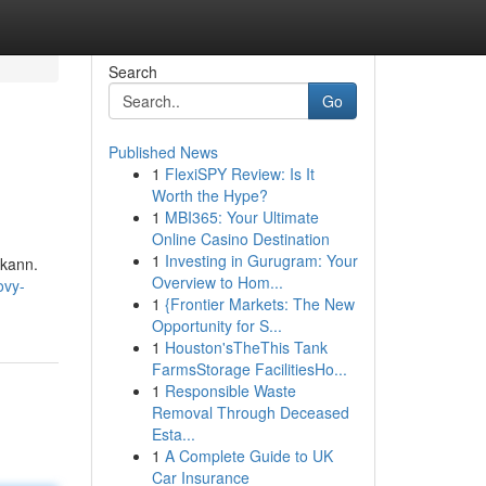
Search
Go
Published News
1
FlexiSPY Review: Is It
Worth the Hype?
1
MBI365: Your Ultimate
Online Casino Destination
1
Investing in Gurugram: Your
 kann.
Overview to Hom...
ovy-
1
{Frontier Markets: The New
Opportunity for S...
1
Houston'sTheThis Tank
FarmsStorage FacilitiesHo...
1
Responsible Waste
Removal Through Deceased
Esta...
1
A Complete Guide to UK
Car Insurance