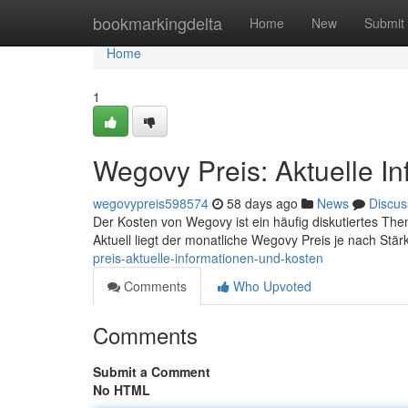
Home
bookmarkingdelta
Home
New
Submit
Home
1
Wegovy Preis: Aktuelle I
wegovypreis598574
58 days ago
News
Discus
Der Kosten von Wegovy ist ein häufig diskutiertes Them
Aktuell liegt der monatliche Wegovy Preis je nach Stä
preis-aktuelle-informationen-und-kosten
Comments
Who Upvoted
Comments
Submit a Comment
No HTML