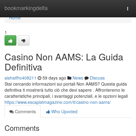
Home
bookmarkingdelta
Togg
navi
Home
1
Casino Non AAMS: La Guida
Definitiva
aishatfhc408211
59 days ago
News
Discuss
Stai cercando informazioni sui portali Non AAMS? Questa guida
definitiva ti mostrerà tutto ciò che devi sapere . Affronteremo le
caratteristiche principali, i svantaggi potenziali, e le opzioni legali
https://www.escapistmagazine.com/it/casino-non-aams/
Comments
Who Upvoted
Comments