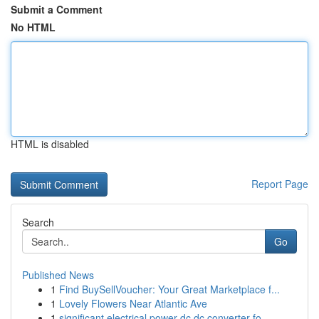
Submit a Comment
No HTML
HTML is disabled
Report Page
Search
Go
Published News
1
Find BuySellVoucher: Your Great Marketplace f...
1
Lovely Flowers Near Atlantic Ave
1
significant electrical power dc dc converter fo...