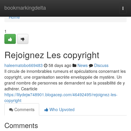
Home
bookmarkingdelta
Togg
navi
Home
1
Rejoignez Les copyright
haleematobo669483
58 days ago
News
Discuss
Il circule de innombrables rumeurs et spéculations concernant les
copyright, une organisation secrète enveloppée de mystère. Un
grand nombre de personnes se demandent sur la possibilité de y
adhérer. Cearticle
https://lilydejw748901.blogacep.com/46492495/rejoignez-les-
copyright
Comments
Who Upvoted
Comments