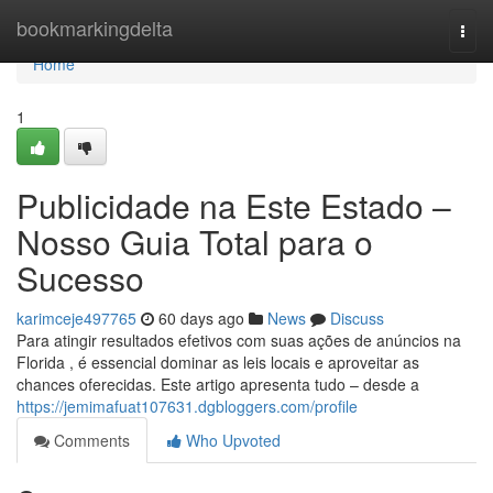
Home
bookmarkingdelta
Togg
navi
Home
1
Publicidade na Este Estado –
Nosso Guia Total para o
Sucesso
karimceje497765
60 days ago
News
Discuss
Para atingir resultados efetivos com suas ações de anúncios na
Florida , é essencial dominar as leis locais e aproveitar as
chances oferecidas. Este artigo apresenta tudo – desde a
https://jemimafuat107631.dgbloggers.com/profile
Comments
Who Upvoted