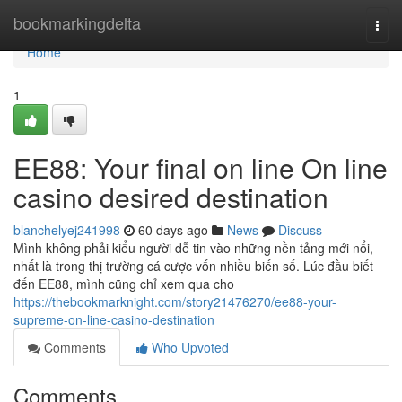
Home
bookmarkingdelta
Togg
navi
Home
1
EE88: Your final on line On line
casino desired destination
blanchelyej241998
60 days ago
News
Discuss
Mình không phải kiểu người dễ tin vào những nền tảng mới nổi,
nhất là trong thị trường cá cược vốn nhiều biến số. Lúc đầu biết
đến EE88, mình cũng chỉ xem qua cho
https://thebookmarknight.com/story21476270/ee88-your-
supreme-on-line-casino-destination
Comments
Who Upvoted
Comments