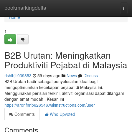
Home
bookmarkingdelta
Togg
navi
Home
1
B2B Urutan: Meningkatkan
Produktiviti Pejabat di Malaysia
rishihjtl039853
59 days ago
News
Discuss
B2B Urutan hadir sebagai penyelesaian ideal bagi
mengoptimumkan kecekapan pejabat di Malaysia ini.
Menggunakan perisian terkini, aktiviti organisasi dapat ditangani
dengan amat mudah . Kesan ini
https://aronfnnb626546.wikinstructions.com/user
Comments
Who Upvoted
Comments