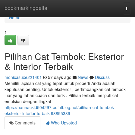
Home
bookmarkingdelta
Togg
navi
Home
1
Pilihan Cat Tembok: Eksterior
& Interior Terbaik
monicasuxe221401
57 days ago
News
Discuss
Memilih lapisan cat yang tepat untuk properti Anda adalah
keputusan penting. Untuk eksterior , pertimbangkan cat tembok
luar yang tahan cuaca dan terik . Pilihan terbaik meliputi cat
emulsion dengan tingkat
https://hannackld504297.pointblog.net/pilihan-cat-tembok-
eksterior-interior-terbaik-93895339
Comments
Who Upvoted