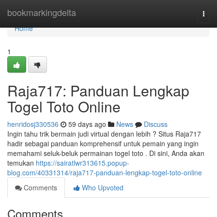
Home
bookmarkingdelta
Togg
navi
Home
1
Raja717: Panduan Lengkap
Togel Toto Online
henridosj330536
59 days ago
News
Discuss
Ingin tahu trik bermain judi virtual dengan lebih ? Situs Raja717
hadir sebagai panduan komprehensif untuk pemain yang ingin
memahami seluk-beluk permainan togel toto . Di sini, Anda akan
temukan
https://sairatlwr313615.popup-
blog.com/40331314/raja717-panduan-lengkap-togel-toto-online
Comments
Who Upvoted
Comments