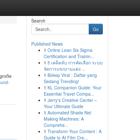
Search
Go
Published News
1
Online Lean Six Sigma
Certification and Trainin...
1
5 เคล็ดลับ การคัดเลือก ระบบ
จัดการแขกงานแต่ง ...
1
Bokep Viral : Daftar yang
e große
Sedang Trending!
-und-
1
KL Companion Guide: Your
Essential Travel Compa...
1
Jerry's Creative Center –
Your Ultimate Guide
1
Automated Shade Net
Making Machines: A
Comprehe...
1
Transform Your Content : A
Guide to AI Film Cre...