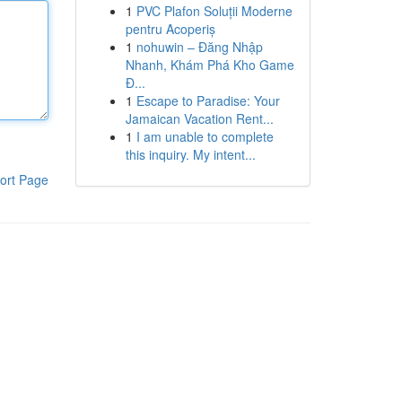
1
PVC Plafon Soluții Moderne
pentru Acoperiș
1
nohuwin – Đăng Nhập
Nhanh, Khám Phá Kho Game
Đ...
1
Escape to Paradise: Your
Jamaican Vacation Rent...
1
I am unable to complete
this inquiry. My intent...
ort Page