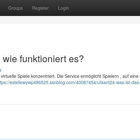
Groups
Register
Login
 wie funktioniert es?
s
f virtuelle Spiele konzentriert. Die Service ermöglicht Spielern , auf ein
ttps://estellewywp486525.ssnblog.com/40087454/ufaant24-was-ist-das