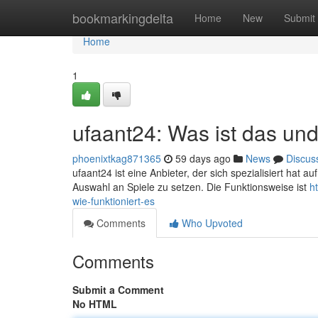
Home
bookmarkingdelta
Home
New
Submit
Home
1
ufaant24: Was ist das und
phoenixtkag871365
59 days ago
News
Discus
ufaant24 ist eine Anbieter, der sich spezialisiert hat au
Auswahl an Spiele zu setzen. Die Funktionsweise ist
h
wie-funktioniert-es
Comments
Who Upvoted
Comments
Submit a Comment
No HTML