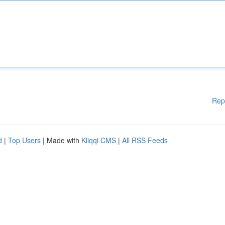
Rep
d
|
Top Users
| Made with
Kliqqi CMS
|
All RSS Feeds