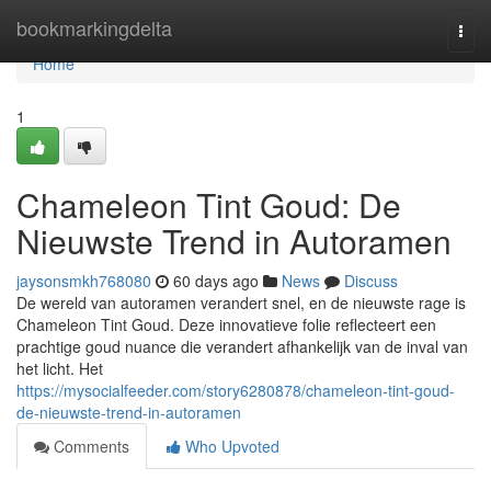
Home
bookmarkingdelta
Togg
navi
Home
1
Chameleon Tint Goud: De
Nieuwste Trend in Autoramen
jaysonsmkh768080
60 days ago
News
Discuss
De wereld van autoramen verandert snel, en de nieuwste rage is
Chameleon Tint Goud. Deze innovatieve folie reflecteert een
prachtige goud nuance die verandert afhankelijk van de inval van
het licht. Het
https://mysocialfeeder.com/story6280878/chameleon-tint-goud-
de-nieuwste-trend-in-autoramen
Comments
Who Upvoted