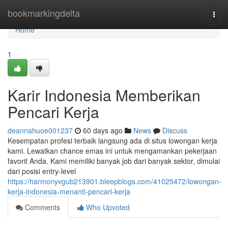
Home
bookmarkingdelta
Togg
navi
Home
1
Karir Indonesia Memberikan
Pencari Kerja
deannahuoe001237
60 days ago
News
Discuss
Kesempatan profesi terbaik langsung ada di situs lowongan kerja
kami. Lewatkan chance emas ini untuk mengamankan pekerjaan
favorit Anda. Kami memiliki banyak job dari banyak sektor, dimulai
dari posisi entry-level
https://harmonyvgub213901.bleepblogs.com/41025472/lowongan-
kerja-indonesia-menanti-pencari-kerja
Comments
Who Upvoted