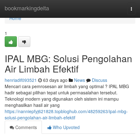
Home
bookmarkingdelta
Togg
navi
Home
1
IPAL MBG: Solusi Pengolahan
Air Limbah Efektif
henriadif093521
63 days ago
News
Discuss
Mencari cara pemrosesan air limbah yang optimal ? IPAL MBG
hadir sebagai pilihan tepat untuk permasalahan tersebut.
Teknologi modern yang digunakan oleh sistem ini mampu
menghasilkan hasil air yang
https://nanniepfyj621828.topbloghub.com/48259263/ipal-mbg-
solusi-pengolahan-air-limbah-efektif
Comments
Who Upvoted