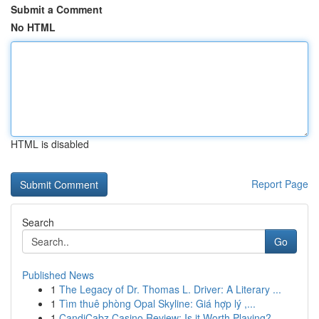
Submit a Comment
No HTML
HTML is disabled
Report Page
Search
Go
Published News
1
The Legacy of Dr. Thomas L. Driver: A Literary ...
1
Tìm thuê phòng Opal Skyline: Giá hợp lý ,...
1
CandiCabz Casino Review: Is it Worth Playing?