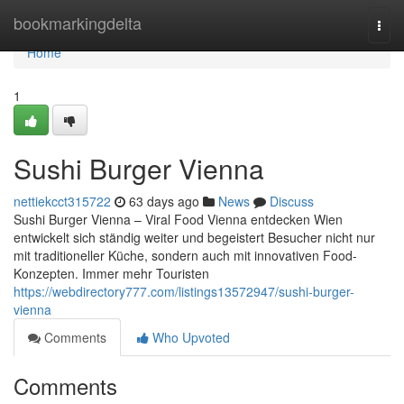
Home
bookmarkingdelta
Togg
navi
Home
1
Sushi Burger Vienna
nettiekcct315722
63 days ago
News
Discuss
Sushi Burger Vienna – Viral Food Vienna entdecken Wien
entwickelt sich ständig weiter und begeistert Besucher nicht nur
mit traditioneller Küche, sondern auch mit innovativen Food-
Konzepten. Immer mehr Touristen
https://webdirectory777.com/listings13572947/sushi-burger-
vienna
Comments
Who Upvoted
Comments