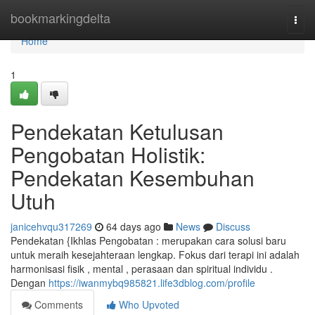
Home
bookmarkingdelta
Togg
navi
Home
1
Pendekatan Ketulusan
Pengobatan Holistik:
Pendekatan Kesembuhan
Utuh
janicehvqu317269
64 days ago
News
Discuss
Pendekatan {Ikhlas Pengobatan : merupakan cara solusi baru
untuk meraih kesejahteraan lengkap. Fokus dari terapi ini adalah
harmonisasi fisik , mental , perasaan dan spiritual individu .
Dengan
https://iwanmybq985821.life3dblog.com/profile
Comments
Who Upvoted