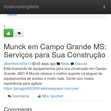
Home
bookmarkingdelta
Togg
navi
Home
1
Munck em Campo Grande MS:
Serviços para Sua Construção
alberthvor493413
65 days ago
News
Discuss
Está buscando de equipamentos para sua construção em Campo
Grande, MS? A Munck oferece a melhor suporte na aluguel de
equipamentos de acesso e muito mais. Conte com nossa
experiência para agilizar
https://janagpei952858.wikinewspaper.com/user
Comments
Who Upvoted
Comments