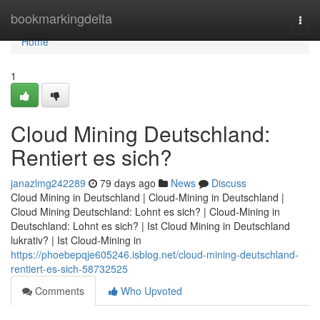
Home
bookmarkingdelta
Togg
navi
Home
1
Cloud Mining Deutschland:
Rentiert es sich?
janazlmg242289
79 days ago
News
Discuss
Cloud Mining in Deutschland | Cloud-Mining in Deutschland |
Cloud Mining Deutschland: Lohnt es sich? | Cloud-Mining in
Deutschland: Lohnt es sich? | Ist Cloud Mining in Deutschland
lukrativ? | Ist Cloud-Mining in
https://phoebepqje605246.isblog.net/cloud-mining-deutschland-
rentiert-es-sich-58732525
Comments
Who Upvoted