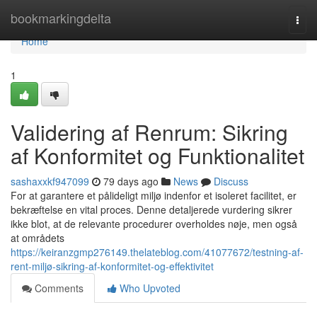
Home
bookmarkingdelta
Togg
navi
Home
1
Validering af Renrum: Sikring
af Konformitet og Funktionalitet
sashaxxkf947099
79 days ago
News
Discuss
For at garantere et pålideligt miljø indenfor et isoleret facilitet, er
bekræftelse en vital proces. Denne detaljerede vurdering sikrer
ikke blot, at de relevante procedurer overholdes nøje, men også
at områdets
https://keiranzgmp276149.thelateblog.com/41077672/testning-af-
rent-miljø-sikring-af-konformitet-og-effektivitet
Comments
Who Upvoted