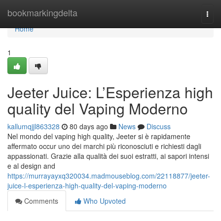
Home
bookmarkingdelta
Togg
navi
Home
1
Jeeter Juice: L’Esperienza high
quality del Vaping Moderno
kallumqjjl863328
80 days ago
News
Discuss
Nel mondo del vaping high quality, Jeeter si è rapidamente
affermato occur uno dei marchi più riconosciuti e richiesti dagli
appassionati. Grazie alla qualità dei suoi estratti, ai sapori intensi
e al design and
https://murrayayxq320034.madmouseblog.com/22118877/jeeter-
juice-l-esperienza-high-quality-del-vaping-moderno
Comments
Who Upvoted