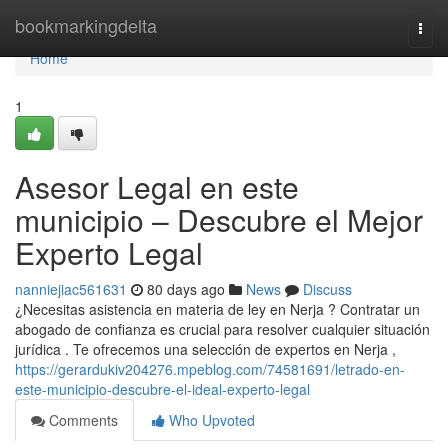
Home
bookmarkingdelta
Togg
navi
Home
1
Asesor Legal en este
municipio – Descubre el Mejor
Experto Legal
nanniejiac561631
80 days ago
News
Discuss
¿Necesitas asistencia en materia de ley en Nerja ? Contratar un
abogado de confianza es crucial para resolver cualquier situación
jurídica . Te ofrecemos una selección de expertos en Nerja ,
https://gerardukiv204276.mpeblog.com/74581691/letrado-en-
este-municipio-descubre-el-ideal-experto-legal
Comments
Who Upvoted