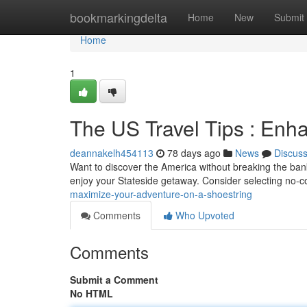
Home
bookmarkingdelta
Home
New
Submit
Home
1
The US Travel Tips : Enh
deannakelh454113
78 days ago
News
Discus
Want to discover the America without breaking the bank
enjoy your Stateside getaway. Consider selecting no-co
maximize-your-adventure-on-a-shoestring
Comments
Who Upvoted
Comments
Submit a Comment
No HTML