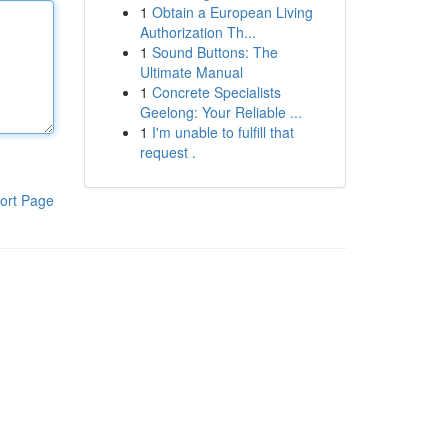
1
Obtain a European Living
Authorization Th...
1
Sound Buttons: The
Ultimate Manual
1
Concrete Specialists
Geelong: Your Reliable ...
1
I'm unable to fulfill that
request .
ort Page