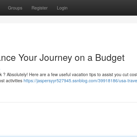
Groups
Register
Login
ance Your Journey on a Budget
s
 ? Absolutely! Here are a few useful vacation tips to assist you cut cos
st activities
https://jaspersyyr527945.ssnblog.com/39918186/usa-trave