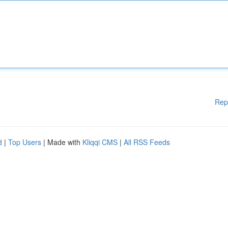
Rep
d
|
Top Users
| Made with
Kliqqi CMS
|
All RSS Feeds