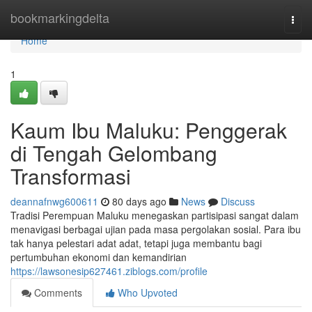
Home
bookmarkingdelta
Togg
navi
Home
1
Kaum Ibu Maluku: Penggerak
di Tengah Gelombang
Transformasi
deannafnwg600611
80 days ago
News
Discuss
Tradisi Perempuan Maluku menegaskan partisipasi sangat dalam
menavigasi berbagai ujian pada masa pergolakan sosial. Para ibu
tak hanya pelestari adat adat, tetapi juga membantu bagi
pertumbuhan ekonomi dan kemandirian
https://lawsonesip627461.ziblogs.com/profile
Comments
Who Upvoted